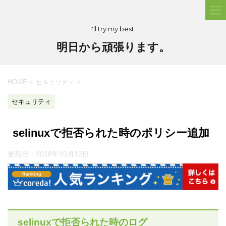
I'll try my best.
明日から頑張ります。
HOME
>
セキュリティ
>
セキュリティ
selinuxで拒否られた時のポリシー追加
更新日：
2018年10月12日
selinuxで拒否られた時のログ