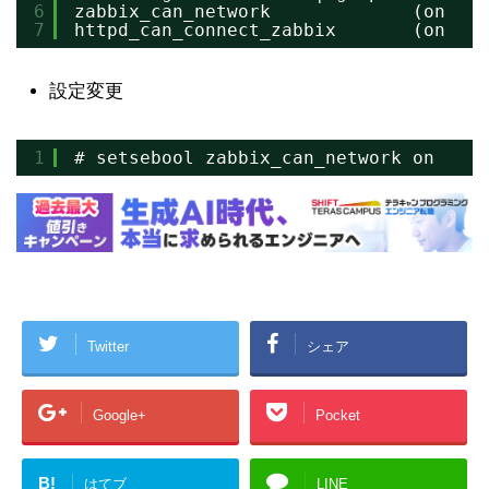
6
zabbix_can_network             (on   ,
7
httpd_can_connect_zabbix       (on   ,
設定変更
1
# setsebool zabbix_can_network on
Twitter
シェア
Google+
Pocket
B!
はてブ
LINE