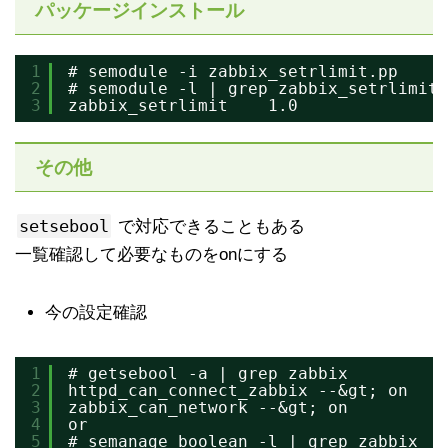
パッケージインストール
1
# semodule -i zabbix_setrlimit.pp 
2
# semodule -l | grep zabbix_setrlimit
3
zabbix_setrlimit    1.0
その他
setsebool
で対応できることもある
一覧確認して必要なものをonにする
今の設定確認
1
# getsebool -a | grep zabbix
2
httpd_can_connect_zabbix --&gt; on
3
zabbix_can_network --&gt; on
4
or 
5
# semanage boolean -l | grep zabbix