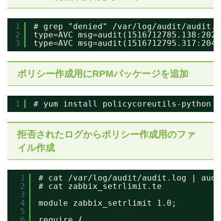
1
# grep "denied" /var/log/audit/audit.l
2
type=AVC msg=audit(1516712785.138:2027
3
type=AVC msg=audit(1516712795.317:2044
ポリシー作成用にRPMパッケージを追加
1
# yum install policycoreutils-python
拒否されたログからポリシー作成用のファ
イル作成
1
# cat /var/log/audit/audit.log | audi
2
# cat zabbix_setrlimit.te
3
4
module zabbix_setrlimit 1.0;
5
6
require {