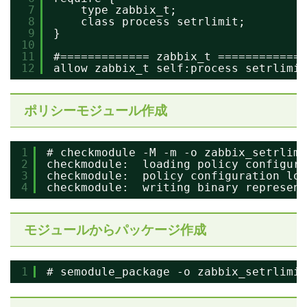
7
type zabbix_t;
8
class process setrlimit;
9
}
10
11
#============= zabbix_t =============
12
allow zabbix_t self:process setrlimit
ポリシーモジュール作成
1
# checkmodule -M -m -o zabbix_setrlimi
2
checkmodule:  loading policy configura
3
checkmodule:  policy configuration loa
4
checkmodule:  writing binary represent
モジュールからパッケージ作成
1
# semodule_package -o zabbix_setrlimit