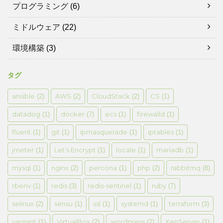
プログラミング
(6)
ミドルウェア
(22)
環境構築
(3)
タグ
ansible
AWS
CloudStack
CS
(2)
(2)
(2)
(1)
datadog
docker
ecs
firewalld
(1)
(7)
(1)
(1)
fluent
git
ipmasquerade
iptables
(1)
(1)
(1)
(1)
jmeter
Let’s Encrypt
locale
mariadb
(1)
(1)
(1)
(1)
mysql
nginx
percona
php
rabbitmq
(1)
(2)
(1)
(2)
(8)
rbenv
redis
redis-sentinel
ruby
(1)
(3)
(1)
(7)
selinux
sensu
ssl
systemd
terraform
(2)
(1)
(1)
(1)
(3)
vagrant
VirtualBox
wordpress
XenServer
(1)
(2)
(2)
(1)