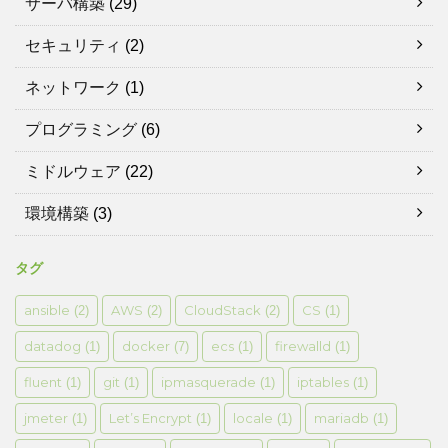
サーバ構築
(29)
セキュリティ
(2)
ネットワーク
(1)
プログラミング
(6)
ミドルウェア
(22)
環境構築
(3)
タグ
ansible
AWS
CloudStack
CS
(2)
(2)
(2)
(1)
datadog
docker
ecs
firewalld
(1)
(7)
(1)
(1)
fluent
git
ipmasquerade
iptables
(1)
(1)
(1)
(1)
jmeter
Let’s Encrypt
locale
mariadb
(1)
(1)
(1)
(1)