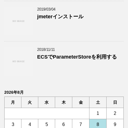
2019/03/04
jmeterインストール
2018/11/11
ECSでParameterStoreを利用する
2026年8月
月
火
水
木
金
土
日
1
2
3
4
5
6
7
8
9