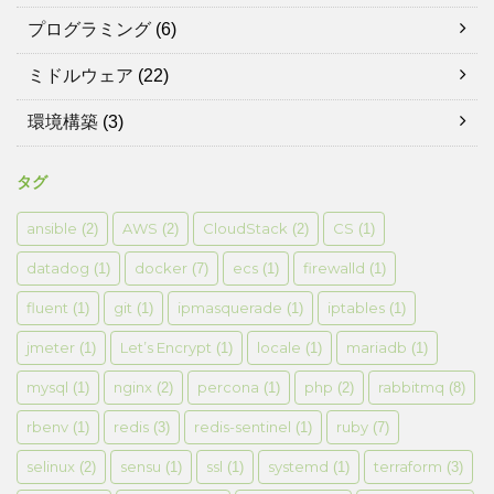
プログラミング
(6)
ミドルウェア
(22)
環境構築
(3)
タグ
ansible
AWS
CloudStack
CS
(2)
(2)
(2)
(1)
datadog
docker
ecs
firewalld
(1)
(7)
(1)
(1)
fluent
git
ipmasquerade
iptables
(1)
(1)
(1)
(1)
jmeter
Let’s Encrypt
locale
mariadb
(1)
(1)
(1)
(1)
mysql
nginx
percona
php
rabbitmq
(1)
(2)
(1)
(2)
(8)
rbenv
redis
redis-sentinel
ruby
(1)
(3)
(1)
(7)
selinux
sensu
ssl
systemd
terraform
(2)
(1)
(1)
(1)
(3)