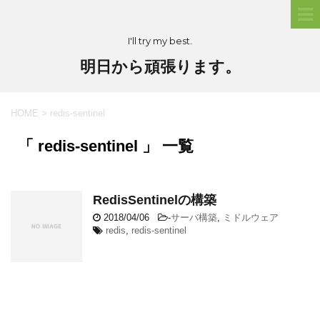
I'll try my best.
明日から頑張ります。
HOME
>
redis-sentinel
「 redis-sentinel 」 一覧
RedisSentinelの構築
2018/04/06
-
サーバ構築
,
ミドルウェア
redis
,
redis-sentinel