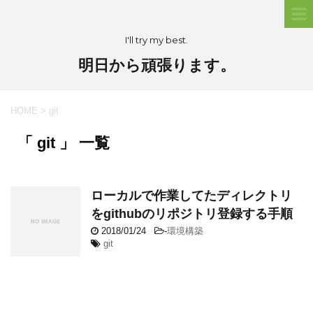
I'll try my best.
明日から頑張ります。
HOME
>
git
「 git 」 一覧
ローカルで作業してたディレクトリ
をgithubのリポジトリ登録する手順
2018/01/24
-
環境構築
git