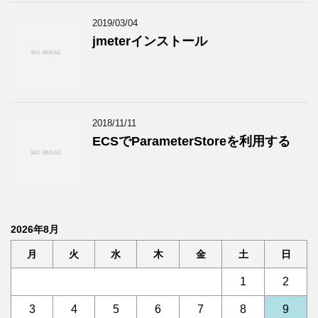
2019/03/04
jmeterインストール
2018/11/11
ECSでParameterStoreを利用する
2026年8月
月
火
水
木
金
土
日
1
2
3
4
5
6
7
8
9