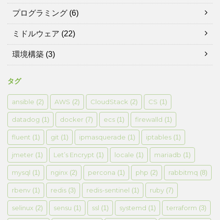
プログラミング
(6)
ミドルウェア
(22)
環境構築
(3)
タグ
ansible
AWS
CloudStack
CS
(2)
(2)
(2)
(1)
datadog
docker
ecs
firewalld
(1)
(7)
(1)
(1)
fluent
git
ipmasquerade
iptables
(1)
(1)
(1)
(1)
jmeter
Let’s Encrypt
locale
mariadb
(1)
(1)
(1)
(1)
mysql
nginx
percona
php
rabbitmq
(1)
(2)
(1)
(2)
(8)
rbenv
redis
redis-sentinel
ruby
(1)
(3)
(1)
(7)
selinux
sensu
ssl
systemd
terraform
(2)
(1)
(1)
(1)
(3)