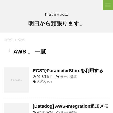
I'll try my best.
明日から頑張ります。
HOME
>
AWS
「 AWS 」 一覧
ECSでParameterStoreを利用する
2018/11/11
-
サーバ構築
AWS
,
ecs
[Datadog] AWS-Integration追加メモ
2018/09/24
-
サーバ構築