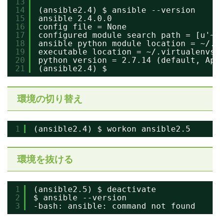
13
14
(ansible2.4) $ ansible --version
15
ansible 2.4.0.0
16
config file = None
17
configured module search path = [u'~/
18
ansible python module location = ~/.v
19
executable location = ~/.virtualenvs/
20
python version = 2.7.14 (default, Apr
21
(ansible2.4) $
環境の切り替え
1
(ansible2.4) $ workon ansible2.5
環境を抜ける
1
(ansible2.5) $ deactivate
2
$ ansible --version
3
-bash: ansible: command not found