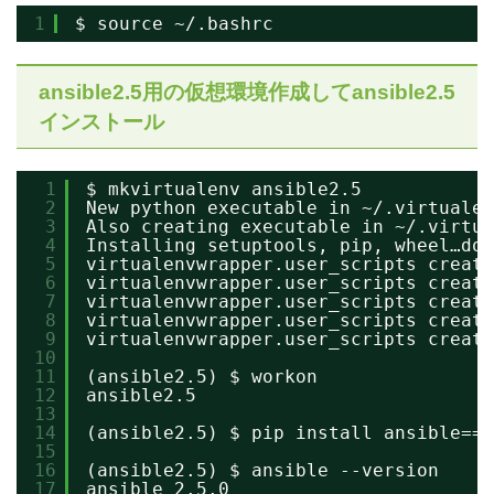
1
$ source ~/.bashrc
ansible2.5用の仮想環境作成してansible2.5
インストール
1
$ mkvirtualenv ansible2.5
2
New python executable in ~/.virtualen
3
Also creating executable in ~/.virtua
4
Installing setuptools, pip, wheel…don
5
virtualenvwrapper.user_scripts creati
6
virtualenvwrapper.user_scripts creati
7
virtualenvwrapper.user_scripts creati
8
virtualenvwrapper.user_scripts creati
9
virtualenvwrapper.user_scripts creati
10
11
(ansible2.5) $ workon
12
ansible2.5
13
14
(ansible2.5) $ pip install ansible==2
15
16
(ansible2.5) $ ansible --version
17
ansible 2.5.0