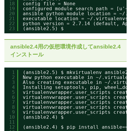
18
config file = None
19
configured module search path = [u'~/
20
ansible python module location = ~/.v
21
executable location = ~/.virtualenvs/
22
python version = 2.7.14 (default, Apr
23
(ansible2.5) $
ansible2.4用の仮想環境作成してansible2.4
インストール
1
(ansible2.5) $ mkvirtualenv ansible2.
2
New python executable in ~/.virtualen
3
Also creating executable in ~/.virtua
4
Installing setuptools, pip, wheel…don
5
virtualenvwrapper.user_scripts creati
6
virtualenvwrapper.user_scripts creati
7
virtualenvwrapper.user_scripts creati
8
virtualenvwrapper.user_scripts creati
9
virtualenvwrapper.user_scripts creati
10
(ansible2.4) $
11
12
(ansible2.4) $ pip install ansible==2