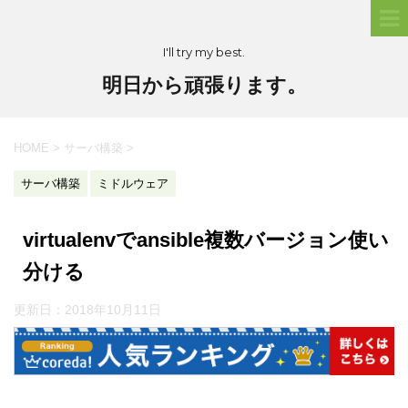
I'll try my best.
明日から頑張ります。
HOME
>
サーバ構築
>
サーバ構築
ミドルウェア
virtualenvでansible複数バージョン使い
分ける
更新日：
2018年10月11日