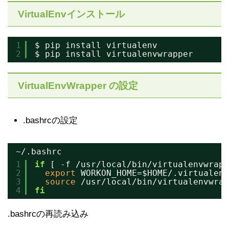
VirtualEnvインストール
1
$ pip install virtualenv
2
$ pip install virtualenvwrapper
VirtualEnvWrapper の設定
.bashrcの設定
~/.bashrc
1
if
[ -f 
/usr/local/bin/virtualenvwrapp
2
export
WORKON_HOME=$HOME/.virtualenv
3
source
/usr/local/bin/virtualenvwrap
4
fi
.bashrcの再読み込み