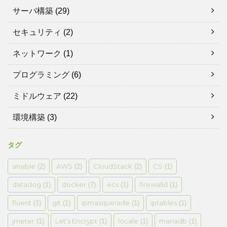
サーバ構築
(29)
セキュリティ
(2)
ネットワーク
(1)
プログラミング
(6)
ミドルウェア
(22)
環境構築
(3)
タグ
ansible
AWS
CloudStack
CS
(2)
(2)
(2)
(1)
datadog
docker
ecs
firewalld
(1)
(7)
(1)
(1)
fluent
git
ipmasquerade
iptables
(1)
(1)
(1)
(1)
jmeter
Let’s Encrypt
locale
mariadb
(1)
(1)
(1)
(1)