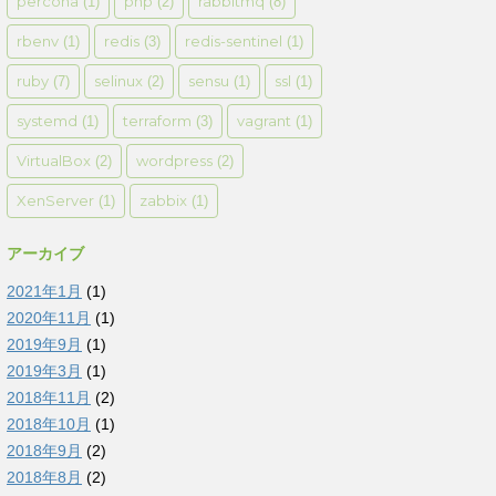
percona
php
rabbitmq
(1)
(2)
(8)
rbenv
redis
redis-sentinel
(1)
(3)
(1)
ruby
selinux
sensu
ssl
(7)
(2)
(1)
(1)
systemd
terraform
vagrant
(1)
(3)
(1)
VirtualBox
wordpress
(2)
(2)
XenServer
zabbix
(1)
(1)
アーカイブ
2021年1月
(1)
2020年11月
(1)
2019年9月
(1)
2019年3月
(1)
2018年11月
(2)
2018年10月
(1)
2018年9月
(2)
2018年8月
(2)