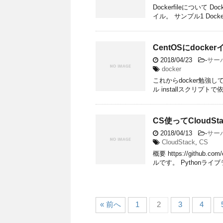
Dockerfileについ
イル。 サンプル1 Dockerfile
CentOSにdock
2018/04/23
-
サー
docker
これからdocker勉
ル installスクリプトで依
CS使ってCloudS
2018/04/13
-
サー
CloudStack
,
CS
概要 https://github
ルです。 Pythonライ
« 前へ
1
2
3
4