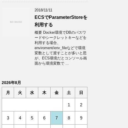
2018/11/11
ECSでParameterStoreを
利用する
概要 Docker環境でDBのパスワ
ードやシークレットキーなどを
利用する場合、
enviroment/env_fileなどで環境
変数として渡すことが多いと思
が、ECS環境だとコンソール画
面から環境変数で ...
2026年8月
月
火
水
木
金
土
日
1
2
3
4
5
6
7
8
9