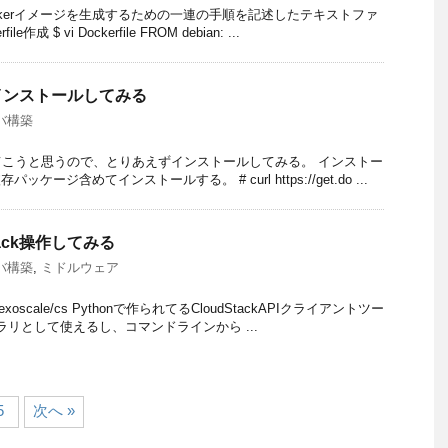
て Dockerイメージを生成するための一連の手順を記述したテキストファ
作成 $ vi Dockerfile FROM debian: ...
erインストールしてみる
バ構築
強してこうと思うので、とりあえずインストールしてみる。 インストー
存パッケージ含めてインストールする。 # curl https://get.do ...
tack操作してみる
バ構築
,
ミドルウェア
.com/exoscale/cs Pythonで作られてるCloudStackAPIクライアントツー
ブラリとして使えるし、コマンドラインから ...
5
次へ »