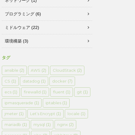
ネットワーク
(1)
プログラミング
(6)
ミドルウェア
(22)
環境構築
(3)
タグ
ansible
AWS
CloudStack
(2)
(2)
(2)
CS
datadog
docker
(1)
(1)
(7)
ecs
firewalld
fluent
git
(1)
(1)
(1)
(1)
ipmasquerade
iptables
(1)
(1)
jmeter
Let’s Encrypt
locale
(1)
(1)
(1)
mariadb
mysql
nginx
(1)
(1)
(2)