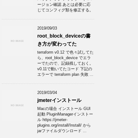
ージョン確認 あとは必要に応
じてコンフィグ類を修正する。
2019/09/03
root_block_deviceの書
き方が変わってた
terraform v0.12 で色々試してた
ら、root_block_device でエラ
ーでたので、記録残しておく。
v0.11で動いてたコード 下記の
エラーで terraform plan 失敗 ...
2019/03/04
jmeterインストール
Macの場合 インストール GUI
起動 PluginManagerインストー
ル https://jmeter-
plugins.org/install/Install/ から
jarファイルダウンロード ...