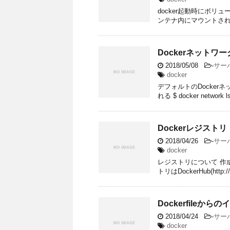
docker起動時にボリ
ンテナ内にマウントされる。 $ doc
Dockerネットワ
2018/05/08
-
サー
docker
デフォルトのDocke
れる $ docker network 
Dockerレジストリ
2018/04/26
-
サー
docker
レジストリについて 作
トリはDockerHub(http://r
Dockerfileから
2018/04/24
-
サー
docker