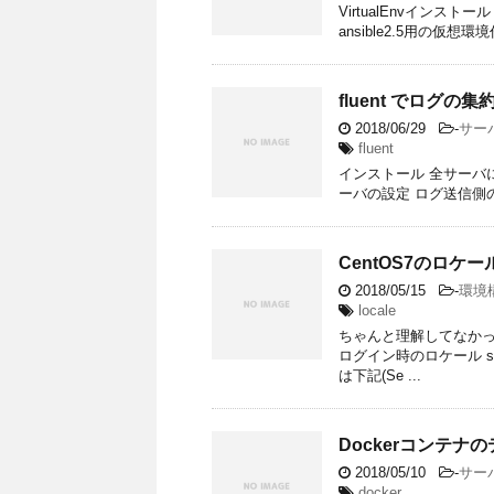
VirtualEnvインストール 
ansible2.5用の仮想環境
fluent でログの集
2018/06/29
-
サー
fluent
インストール 全サーバに
ーバの設定 ログ送信側
CentOS7のロケ
2018/05/15
-
環境
locale
ちゃんと理解してなかったの
ログイン時のロケール 
は下記(Se ...
Dockerコンテナ
2018/05/10
-
サー
docker