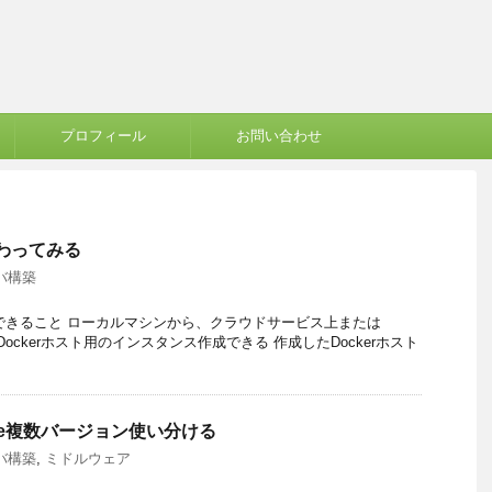
プロフィール
お問い合わせ
eさわってみる
バ構築
ineでできること ローカルマシンから、クラウドサービス上または
Box上にDockerホスト用のインスタンス作成できる 作成したDockerホスト
nsible複数バージョン使い分ける
バ構築
,
ミドルウェア