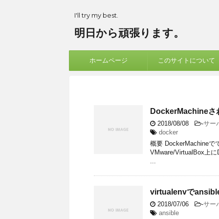
I'll try my best.
明日から頑張ります。
ホームページ
このサイトについて
DockerMachin
2018/08/08
-
サー
docker
概要 DockerMach
VMware/Virtual
...
virtualenvでa
2018/07/06
-
サー
ansible