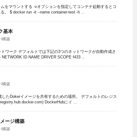
ュームをマウントする -vオプションを指定してコンテナ起動するとコ
ker run -it --name container-test -h ...
ーク基本
バ構築
rネットワーク デフォルトでは下記の3つのネットワークが自動作成さ
ls NETWORK ID NAME DRIVER SCOPE f433 ...
バ構築
成したDokerイメージを共有するための場所。 デフォルトのレジス
egistry.hub.docker.com) DockerHubにイ ...
のイメージ構築
バ構築