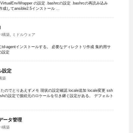
VirtualEnvWrapper の設定 .bashrcの設定 .bashrcの再読み込み
作成してansible2.5インストール ...
約
バ構築
,
ミドルウェア
td-agentインストールする。 必要なディレクトリ作成 集約用サ
の設定
ール設定
構築
でとりあえずメモ 現状の設定確認 locale追加 locale変更 ssh
sshの設定で接続元のロケールを引き継ぐ設定がある。 デフォルト
のデータ管理
バ構築